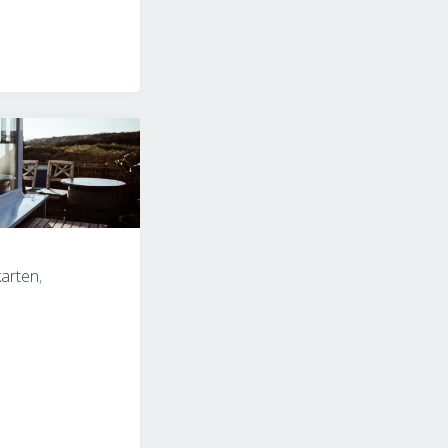
gs
nhundefahrt
littenfahrt:
karten
,
e"