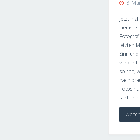
3. Ma
Jetzt mal
hier ist 
Fotograf
letzten 
Sinn und
vor die F
so sah, 
nach dra
Fotos nun
stell ich 
Weiter