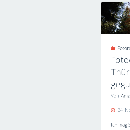
Foto
Foto
Thür
gegu
Von
Ama
24. N
Ich mag 