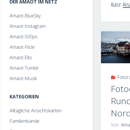
DER AMAOT IM NETZ
Autor:
Am
Amaot-BlueSky
Amaot-Instagram
Amaot-500px
Amaot-Flickr
Amaot-Ello
Amaot-Tumblr
Foto
Amaot-Musik
Foto
KATEGORIEN
Rund
Nord
Alltägliche Ansichtskarten
Familienbande
Von
Ama