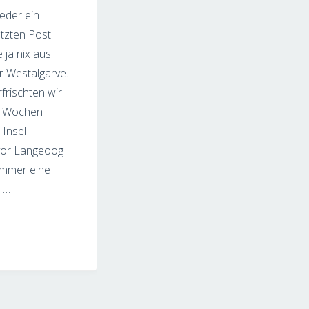
eder ein
tzten Post.
ja nix aus
r Westalgarve.
frischten wir
i Wochen
 Insel
 vor Langeoog
immer eine
 …
gs