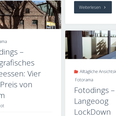
Rundgelutschte
"Fotodin
Weiterlesen
Nordlandfelsen"
–
Schlitte
rama
oder
dings –
Hundesch
grafisches
Alter
eessen: Vier
Alltägliche Ansichts
Fotorama
Schwed
Preis von
Fotodings –
em
Langeoog
ot
LockDown