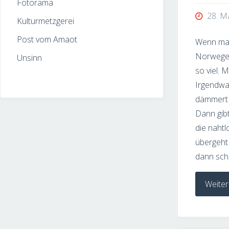
Fotorama
28. M
Kulturmetzgerei
Post vom Amaot
Wenn man
Norwegen
Unsinn
so viel. M
Irgendwa
dämmert 
Dann gibt
die nahtl
übergeht 
dann sch
Weiter