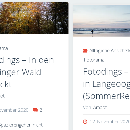
Fotografisches
Langeoo
Resteessen:
LockDo
Vier
zum
rama
Alltägliche Ansichts
dings – In den
Preis
Fotorama
Fotodings –
inger Wald
von
in Langeoo
ckt
Einem"
(SommerRe
ot
Von
Amaot
ovember 2020
2
12. November 202
Spazierengehen nicht.