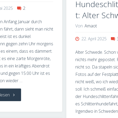
Hundeschlit
ai 2025
2
t: Alter Sc
 Anfang Januar durch
Von
Amaot
 fährt, dann sieht man nicht
eist ist es dunkel.
22. April 2025
nn gegen zehn Uhr morgens
es einem, dass es dämmert.
Alter Schwede. Schon v
 es eine zarte Morgenröte,
nichts mehr gepostet. F
os in ein kräftiges Abendrot
nicht so. Da stapeln sic
und gegen 15:00 Uhr ist es
Fotos auf der Festplatt
on wieder …
nicht weiß, wo ich wie
soll. Ich schmeiß einfa
"Fotodings
lesen
der Hundeschlittenfahr
es Schlittenhundefahrt, 
–
Irgendwo in Schweden