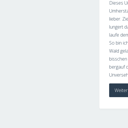
Dieses U
Umhersta
lieber. Z
lungert d
laufe dem
So bin ic
Wald gela
bisschen
bergauf d
Unverseh
Weiter