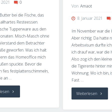
i 2021
0
Von
Amaot
 Butter bei die Fische, das
8. Januar 2021
knallhartes Resteessen.
ische Tupperware aus den
Im November war die I
Monaten. Misch-Masch ohne
Aber richtig. Da hatte n
 Verstand dem Betrachter
Arbeitsvisum durfte ich
üße geworfen. Was ich halt
ich drauf war, war die 
wenn das Homeoffice mich
Also zog ich den klein
ußen spuckte. Bevor die
die Tigerente hinter mi
 fies festplattenschimmeln,
Wohnung. Wo ich bin, i
sie an …
Fast. …
"Fotodings
lesen
"Fotodin
Weiterlesen
–
–