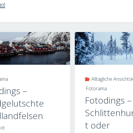
aot
rama
Alltägliche Ansichts
dings –
Fotorama
Fotodings –
gelutschte
Schlittenhu
landfelsen
t oder
ot