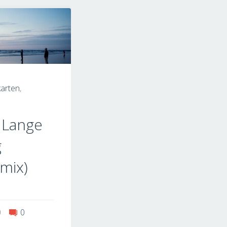
g
wn"
karten
,
 Lange
g
mix)
0
0