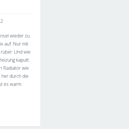
2
nsel wieder zu.
ix auf. Nur mit
 rüber. Und wie
Heizung kaputt.
en Radiator wie
r her durch die
st es warm.
gs