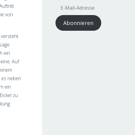
E-
uftritt
Mail-
wie von
Adresse
Abonnieren
 versteht
bsäge
h ein
eine. Auf
 einem
rt es neben
m ein
ickel zu.
htung