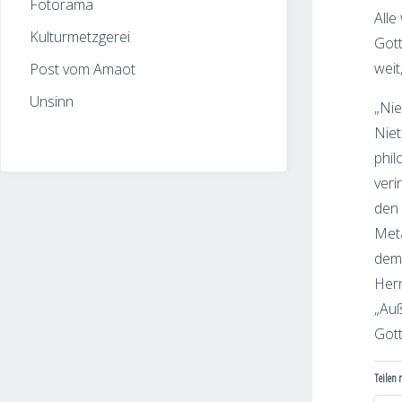
Fotorama
Alle
Kulturmetzgerei
Gott
weit
Post vom Amaot
Unsinn
„Nie
Niet
phil
veri
den 
Meta
dem 
Herr
„Auß
Gott
Teilen 