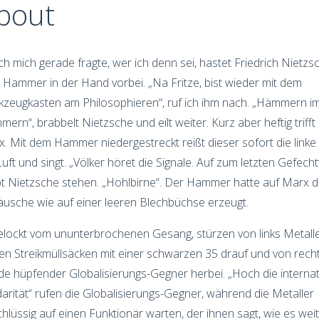
bout
ich mich gerade fragte, wer ich denn sei, hastet Friedrich Nietzs
Hammer in der Hand vorbei. „Na Fritze, bist wieder mit dem
zeugkasten am Philosophieren“, ruf ich ihm nach. „Hämmern i
ern“, brabbelt Nietzsche und eilt weiter. Kurz aber heftig trifft 
. Mit dem Hammer niedergestreckt reißt dieser sofort die linke 
Luft und singt. „Völker höret die Signale. Auf zum letzten Gefecht
bt Nietzsche stehen. „Hohlbirne“. Der Hammer hatte auf Marx d
usche wie auf einer leeren Blechbüchse erzeugt.
lockt vom ununterbrochenen Gesang, stürzen von links Metalle
en Streikmüllsäcken mit einer schwarzen 35 drauf und von rech
e hüpfender Globalisierungs-Gegner herbei. „Hoch die internat
darität“ rufen die Globalisierungs-Gegner, während die Metaller
hlüssig auf einen Funktionär warten, der ihnen sagt, wie es weit