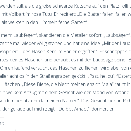
 werden still, als die große schwarze Kutsche auf den Platz rollt. A
 mit Vollbart im rosa Tütü. Er rezitiert: „Die Blätter fallen, fallen 
, als welkten in den Himmeln ferne Gärten“.
 mehr Laubfegen“, skandieren die Metaller sofort. „Laubsägen“.
zsche mal wieder völlig stoned und hat eine Idee. „Mit der Lau
osophiert – des Hasen Kern im Panier ergriffen“. Er schnappt sic
rrtes kleines Häschen und beraubt es mit der Laubsäge seiner B
Ohren laufend versucht das Häschen zu fliehen, wird aber von
ller achtlos in den Straßengraben gekickt. „Psst, he, du“, flüste
Häschen. „Diese Biene, die hiech meinen enzich Maja“ raunt ih
 in weißem Anzug mit einem Gesicht wie der Mond von Wanne-E
erdem benutz der da meinen Namen“. Das Gesicht nickt in Ric
, der gerade auf mich zeigt. „Du bist Amaot“, donnert er.
mit: