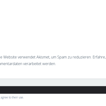
e Website verwendet Akismet, um Spam zu reduzieren.
Erfahre,
mentardaten verarbeitet werden.
 the options panel.
 agree to their use.
 imperdiet augue.