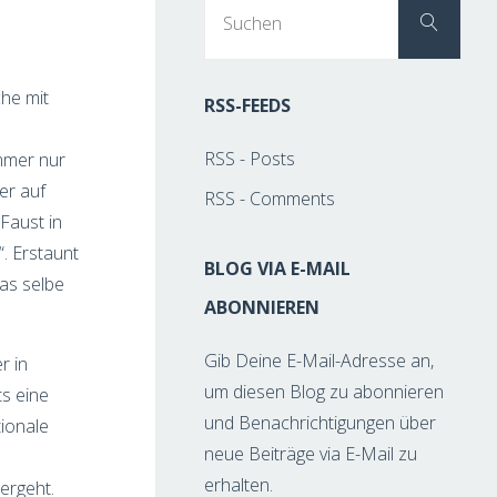
Suc
Suchen
nach
che mit
RSS-FEEDS
RSS - Posts
mmer nur
er auf
RSS - Comments
Faust in
“. Erstaunt
BLOG VIA E-MAIL
as selbe
ABONNIEREN
Gib Deine E-Mail-Adresse an,
r in
um diesen Blog zu abonnieren
ts eine
und Benachrichtigungen über
ionale
neue Beiträge via E-Mail zu
erhalten.
ergeht.