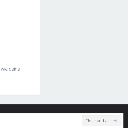
 wie deine
Präsentiert von
Fluida
&
WordPress.