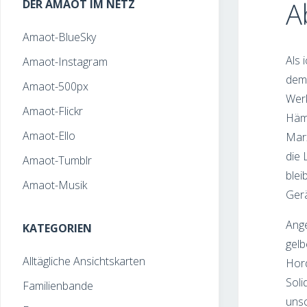
A
DER AMAOT IM NETZ
Amaot-BlueSky
Als 
Amaot-Instagram
dem 
Amaot-500px
Werk
Amaot-Flickr
Hämm
Amaot-Ello
Marx
die 
Amaot-Tumblr
blei
Amaot-Musik
Gerä
Ange
KATEGORIEN
gelb
Alltägliche Ansichtskarten
Hord
Soli
Familienbande
unsc