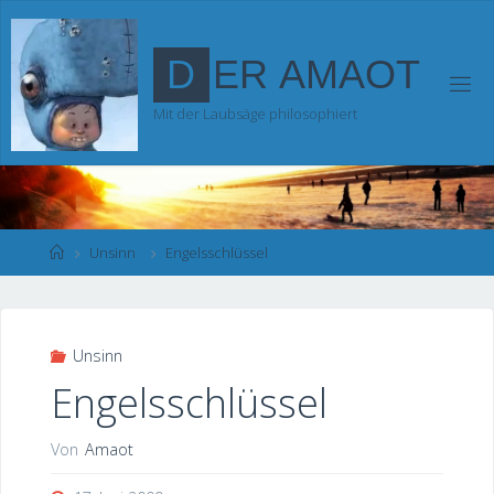
Zum
Inhalt
D
E
R
A
M
A
O
T
springen
Mit der Laubsäge philosophiert
Start
Unsinn
Engelsschlüssel
Unsinn
Engelsschlüssel
Von
Amaot