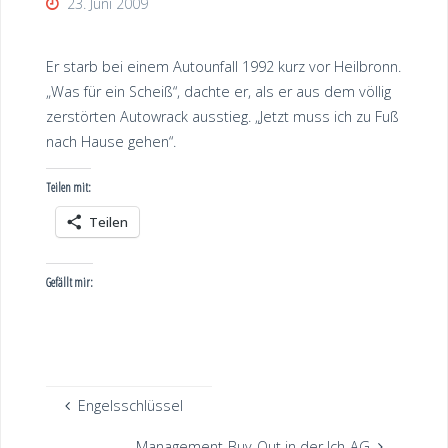
23. Juni 2009
Er starb bei einem Autounfall 1992 kurz vor Heilbronn.
„Was für ein Scheiß“, dachte er, als er aus dem völlig
zerstörten Autowrack ausstieg. „Jetzt muss ich zu Fuß
nach Hause gehen“.
Teilen mit:
Teilen
Gefällt mir:
Engelsschlüssel
Management-Buy-Out in der Ich-AG