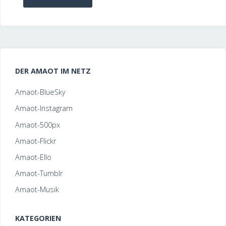
„Nein
ist
das
DER AMAOT IM NETZ
nicht
Amaot-BlueSky
schön!“"
Amaot-Instagram
Amaot-500px
Amaot-Flickr
Amaot-Ello
Amaot-Tumblr
Amaot-Musik
KATEGORIEN