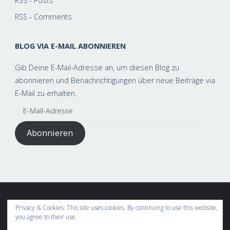
RSS - Posts
RSS - Comments
BLOG VIA E-MAIL ABONNIEREN
Gib Deine E-Mail-Adresse an, um diesen Blog zu
abonnieren und Benachrichtigungen über neue Beiträge via
E-Mail zu erhalten.
E-
Mail-
Adresse
Abonnieren
Privacy & Cookies: This site uses cookies. By continuing to use this website,
This text can be changed from the General » Structure section of
you agree to their use.
the options panel.