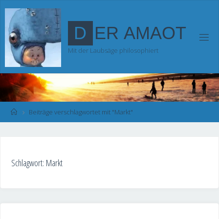
Zum
Inhalt
D
E
R
A
M
A
O
T
springen
Mit der Laubsäge philosophiert
Start
Beiträge verschlagwortet mit "Markt"
Schlagwort:
Markt