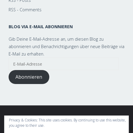
RSS - Posts
RSS - Comments
BLOG VIA E-MAIL ABONNIEREN
Gib Deine E-Mail-Adresse an, um diesen Blog zu
abonnieren und Benachrichtigungen über neue Beiträge via
E-Mail zu erhalten.
E-
Mail-
Adresse
Abonnieren
Privacy & Cookies: This site uses cookies. By continuing to use this website,
This text can be changed from the General » Structure section of
you agree to their use.
the options panel.