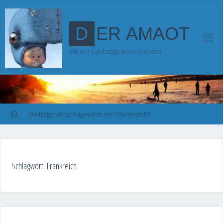
Zum
Inhalt
D
E
R
A
M
A
O
T
springen
Mit der Laubsäge philosophiert
Start
Beiträge verschlagwortet mit "Frankreich"
Schlagwort:
Frankreich