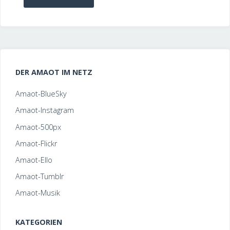
„Nein
ist
das
DER AMAOT IM NETZ
nicht
Amaot-BlueSky
schön!“"
Amaot-Instagram
Amaot-500px
Amaot-Flickr
Amaot-Ello
Amaot-Tumblr
Amaot-Musik
KATEGORIEN