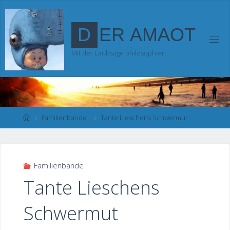
Zum
Inhalt
D
E
R
A
M
A
O
T
springen
Mit der Laubsäge philosophiert
Start
Familienbande
Tante Lieschens Schwermut
Familienbande
Tante Lieschens
Schwermut