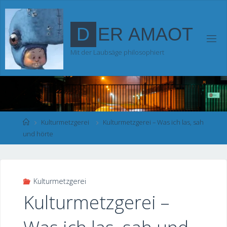
Zum
Inhalt
D
E
R
A
M
A
O
T
springen
Mit der Laubsäge philosophiert
Start
Kulturmetzgerei
Kulturmetzgerei – Was ich las, sah
und hörte
Kulturmetzgerei
Kulturmetzgerei –