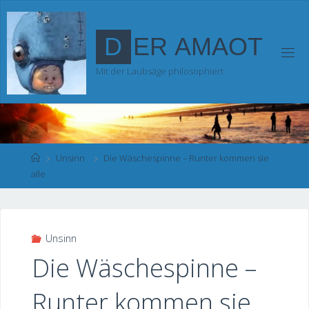
Zum
Inhalt
D
E
R
A
M
A
O
T
springen
Mit der Laubsäge philosophiert
Start
Unsinn
Die Wäschespinne – Runter kommen sie
alle
Unsinn
Die Wäschespinne –
Runter kommen sie