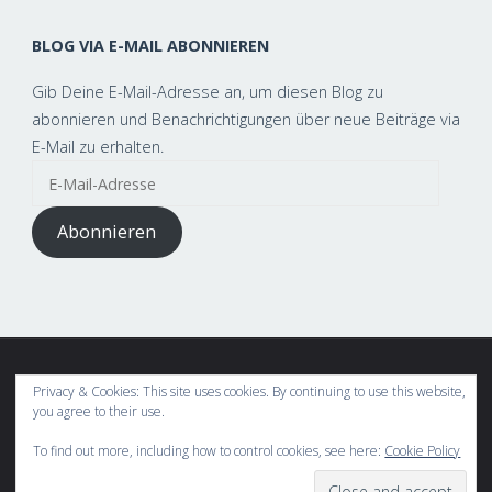
BLOG VIA E-MAIL ABONNIEREN
Gib Deine E-Mail-Adresse an, um diesen Blog zu
abonnieren und Benachrichtigungen über neue Beiträge via
E-Mail zu erhalten.
E-
Mail-
Adresse
Abonnieren
Privacy & Cookies: This site uses cookies. By continuing to use this website,
This text can be changed from the General » Structure section of
you agree to their use.
the options panel.
To find out more, including how to control cookies, see here:
Cookie Policy
Lorem ipsum
dolor sit amet,
consectetur adipiscing
elit, cras ut
imperdiet augue.